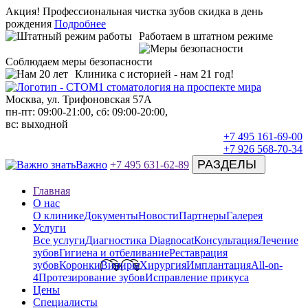
Акция!
Профессиональная чистка зубов скидка в день
рождения
Подробнее
Работаем в штатном режиме
Соблюдаем меры безопасности
Клиника с историей - нам 21 год!
Москва, ул. Трифоновская 57А
пн-пт: 09:00-21:00, сб: 09:00-20:00,
вс: выходной
+7 495 161-69-00
+7 926 568-70-34
РАЗДЕЛЫ
Важно
+7 495 631-62-89
Главная
О нас
О клинике
Документы
Новости
Партнеры
Галерея
Услуги
Все услуги
Диагностика Diagnocat
Консультация
Лечение
зубов
Гигиена и отбеливание
Реставрация
зубов
Коронки
Виниры
Хирургия
Имплантация
All-on-
4
Протезирование зубов
Исправление прикуса
Цены
Специалисты