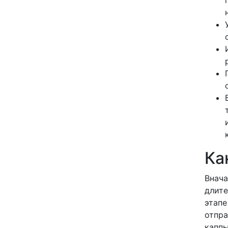
Ка
Внача
длите
этапе
отпра
каппы