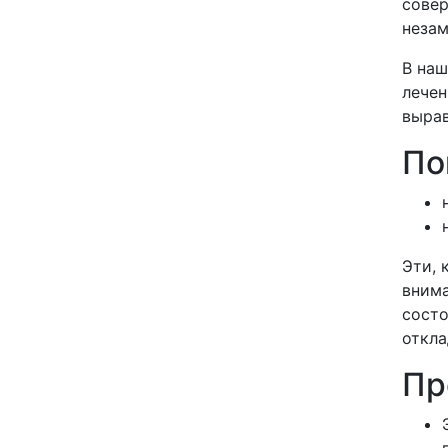
совер
незам
В наш
лечен
вырав
По
Эти, 
внима
состо
откла
Пр