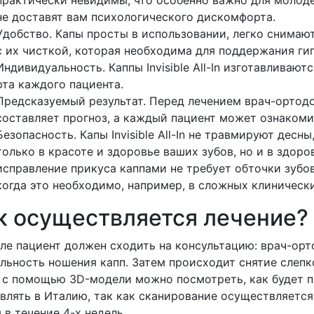
практически невидимы, что особенно важно для молод
не доставят вам психологического дискомфорта.
Удобство. Капы просты в использовании, легко снимают
с их чисткой, которая необходима для поддержания гиг
Индивидуальность. Каппы Invisible All-In изготавливаю
рта каждого пациента.
Предсказуемый результат. Перед лечением врач-ортод
составляет прогноз, а каждый пациент может ознаком
Безопасность. Капы Invisible All-In не травмируют дес
только в красоте и здоровье ваших зубов, но и в здоро
исправление прикуса каппами не требует обточки зубо
когда это необходимо, например, в сложных клинически
к осуществляется лечение?
ле пациент должен сходить на консультацию: врач-ор
льность ношения капп. Затем происходит снятие слепк
 с помощью 3D-модели можно посмотреть, как будет п
влять в Италию, так как сканирование осуществляется
 в течение 4-х недель.