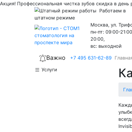
Акция!
Профессиональная чистка зубов скидка в день
Работаем в
штатном режиме
Москва, ул. Триф
пн-пт: 09:00-21:00
20:00,
вс: выходной
Важно
+7 495 631-62-89
Главна
Ка
Услуги
Гла
Кажды
улыбк
всегд
Invis