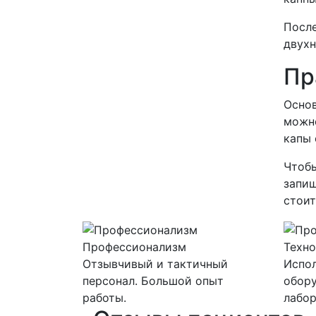
После
двухн
Пр
Основ
можно
капы 
Чтобы
запиш
стоит
Профессионализм
Техно
Отзывчивый и тактичный
Испо
персонал. Большой опыт
обору
работы.
лабор