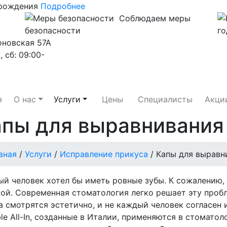
 рождения
Подробнее
Соблюдаем меры
безопасности
го
оновская 57А
, сб: 09:00-
я
О нас
Услуги
Цены
Специалисты
Акци
пы для выравнивания
вная
/
Услуги
/
Исправление прикуса
/
Капы для выравн
й человек хотел бы иметь ровные зубы. К сожалению,
ой. Современная стоматология легко решает эту проб
а смотрятся эстетично, и не каждый человек согласен 
ible All-In, созданные в Италии, применяются в стомато