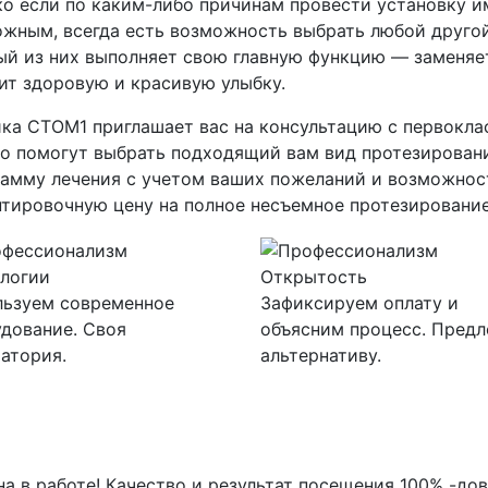
о если по каким-либо причинам провести установку и
жным, всегда есть возможность выбрать любой другой
й из них выполняет свою главную функцию — заменяе
ит здоровую и красивую улыбку.
ка СТОМ1 приглашает вас на консультацию с первокла
о помогут выбрать подходящий вам вид протезировани
амму лечения с учетом ваших пожеланий и возможност
тировочную цену на полное несъемное протезирование
логии
Открытость
льзуем современное
Зафиксируем оплату и
дование. Своя
объясним процесс. Пред
атория.
альтернативу.
на в работе! Качество и результат посещения 100% -д