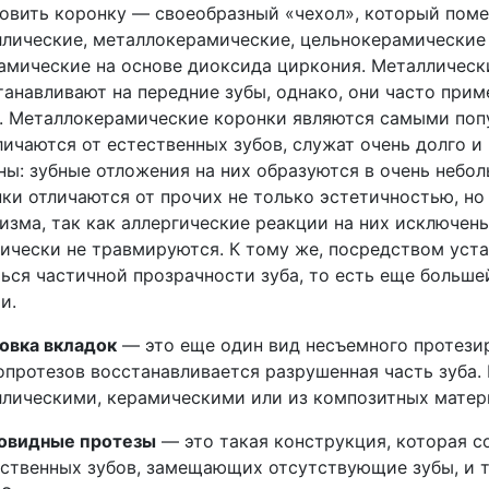
овить коронку — своеобразный «чехол», который поме
лические, металлокерамические, цельнокерамические
амические на основе диоксида циркония. Металлическ
танавливают на передние зубы, однако, они часто при
. Металлокерамические коронки являются самыми попу
личаются от естественных зубов, служат очень долго и
ны: зубные отложения на них образуются в очень небо
ки отличаются от прочих не только эстетичностью, н
изма, так как аллергические реакции на них исключены
ически не травмируются. К тому же, посредством ус
ься частичной прозрачности зуба, то есть еще больш
и.
овка вкладок
— это еще один вид несъемного протези
протезов восстанавливается разрушенная часть зуба. 
лическими, керамическими или из композитных матер
овидные протезы
— это такая конструкция, которая с
ственных зубов, замещающих отсутствующие зубы, и т