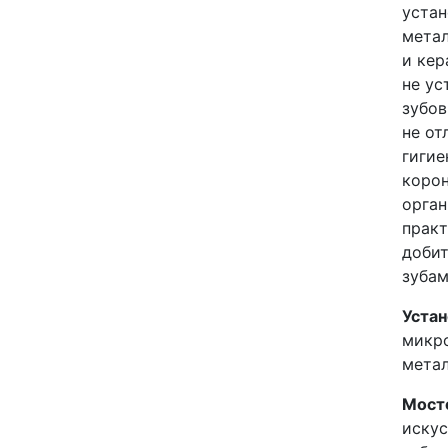
устан
метал
и кер
не ус
зубов
не от
гигие
корон
орган
практ
добит
зубам
Устан
микро
метал
Мост
искус