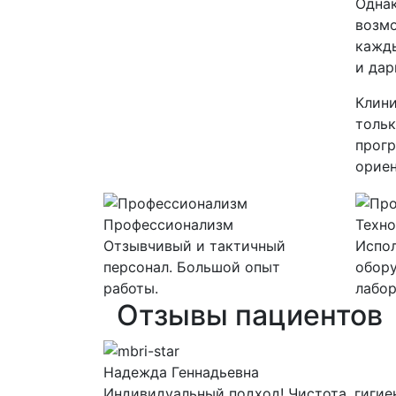
Однак
возмо
кажды
и дар
Клини
тольк
прогр
ориен
Профессионализм
Техно
Отзывчивый и тактичный
Испо
персонал. Большой опыт
обору
работы.
лабор
Отзывы пациентов
Надежда Геннадьевна
Индивидуальный подход! Чистота, гигие