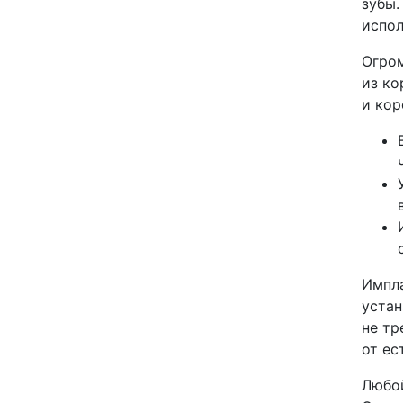
зубы.
испол
Огром
из ко
и кор
Импла
устан
не тр
от ес
Любой