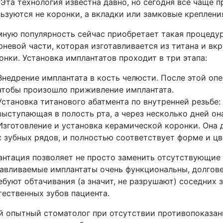
 Эта технология известна давно, но сегодня все чаще 
ьзуются не коронки, а вкладки или замковые креплени
ную популярность сейчас приобретает такая процедур
рневой части, которая изготавливается из титана и вкр
онки. Установка имплантатов проходит в три этапа:
Внедрение имплантата в кость челюсти. После этой оп
чтобы произошло приживление имплантата.
Установка титанового абатмента по внутренней резьбе:
выступающая в полость рта, а через несколько дней о
Изготовление и установка керамической коронки. Она д
с зубных рядов, и полностью соответствует форме и цв
нтация позволяет не просто заменить отсутствующие з
авливаемые имплантаты очень функциональны, долгове
ебуют обтачивания (а значит, не разрушают) соседних 
тественных зубов пациента.
 опытный стоматолог при отсутствии противопоказан