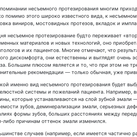
поминании несъемного протезирования многим приходи
о помимо этого широко известного вида, к несъемном
овка виниров, мостовидных протезов, вкладок и импла
ня несъемное протезирование будто переживает «вто
менных материалов и новых технологий, оно приобрет
тологов и их пациентов. Многие отмечают, что резуль
ого дискомфорта, они естественны и выглядят очень э
за. Большим плюсом является и то, что при этом не т
нительные рекомендации — только обычная, уже привы
акой именно вид несъемного протезирования будет выб
елюстной системы и пожеланий пациента. Например, 
ины, которые устанавливаются на слой зубной эмали 
емости зубов, деминерализации эмали, серьезных деф
лиях формы зубов, больших расстояниях между передн
-либо причинам оттенок эмали изменился.
ьшинстве случаев (например, если имеется частично р