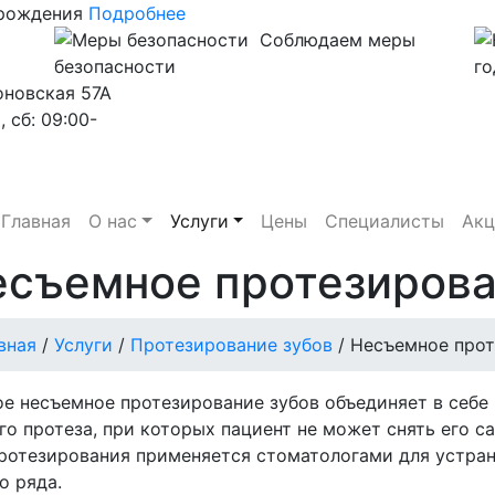
 рождения
Подробнее
Соблюдаем меры
безопасности
го
оновская 57А
, сб: 09:00-
Главная
О нас
Услуги
Цены
Специалисты
Ак
есъемное протезиров
вная
/
Услуги
/
Протезирование зубов
/
Несъемное прот
е несъемное протезирование зубов объединяет в себе
го протеза, при которых пациент не может снять его с
ротезирования применяется стоматологами для устран
о ряда.