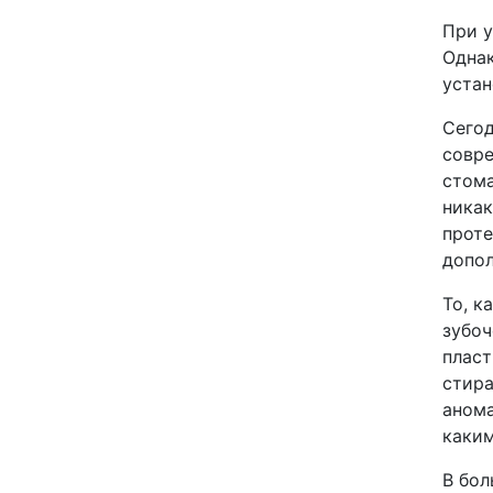
При у
Однак
устан
Сегод
совре
стома
никак
проте
допол
То, к
зубоч
пласт
стира
анома
каким
В бол